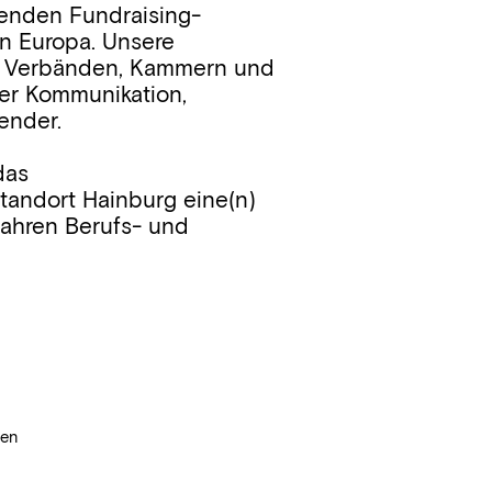
enden Fundraising-
in Europa. Unsere
n, Verbänden, Kammern und
der Kommunikation,
ender.
das
andort Hainburg eine(n)
Jahren Berufs- und
sen