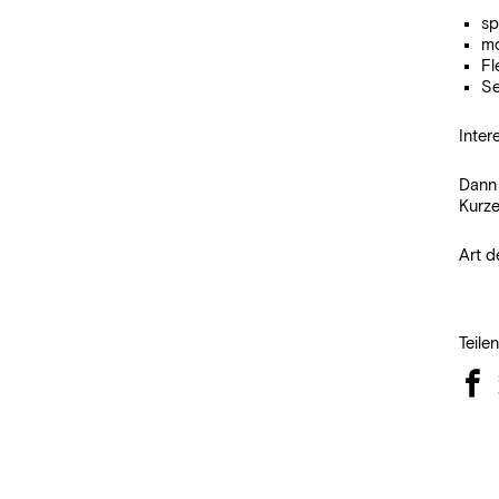
sp
mo
Fl
Se
Inter
Dan
Kurze
Art d
Teile