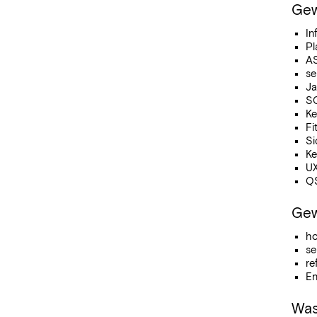
Gew
In
Pl
AS
se
Ja
SQ
Ke
Fi
Si
Ke
UX
QS
Gew
ho
se
re
En
Was