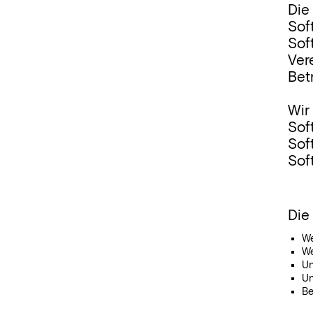
Die
Sof
Sof
Ver
Bet
Wir
Sof
Sof
Sof
Die
We
We
Un
Un
Be