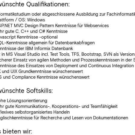
ünschte Qualifikationen:
formatikstudium oder abgeschlossene Ausbildung zur Fachinformati
attform / OS: Windows
P.NET MVC Design Pattern Kenntnisse für Webservices
hr gute C, C++ und C# Kenntnisse
vascript Kenntnisse -optional
L-Kenntnisse allgemein für Datenbankabfragen
nntnisse der IBM Informix Datenbank
t in MS Visual Studio incl. Test Tools, TFS, Bootstrap, SVN als Versio
cherer Einsatz von agilen Methoden und Prozesskenntnissen in der 
nntnisse des Einsatzes von Deployment und Continuous Integration 
 und UIX Grundkenntnisse wünschenswert
 und Compliance Kenntnisse wünschenswert
ünschte Softskills:
he Lösungsorientierung
hr gute Kommunikations-, Kooperations- und Teamfähigkeit
flexives selbstorganisiertes Handeln
glischkenntnisse für Recherche und Lesen von Dokumentationen
 bieten wir: